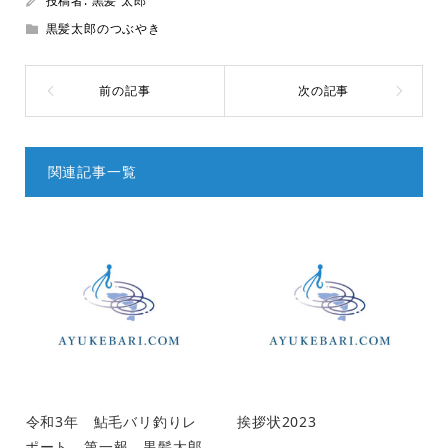
投稿者:
黒髪 太郎
黒髪太郎のつぶやき
関連記事一覧
令和3年 鮎毛バリ釣りレ
挨拶状2023
ポート 第一報 黒髪太郎