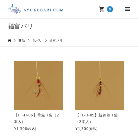
0
福富バリ
商品
毛バリ
福富バリ
【FT-H-06】華厳 1袋（2
【FT-H-05】新錦鶏 1袋
本入）
（2本入）
¥1,300
¥1,300
(税込)
(税込)