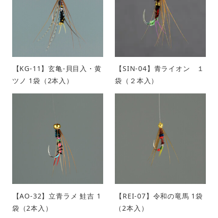
【KG-11】玄亀-貝目入・黄
【SIN-04】青ライオン １
ツノ 1袋（2本入）
袋（２本入）
【AO-32】立青ラメ 鮭吉 1
【REI-07】令和の竜馬 1袋
袋（2本入）
（2本入）