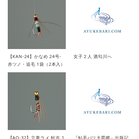
【KAN-24】かなめ 24号-
女子２人 酒匂川へ
赤ツノ・追毛 1袋（2本入）
【AO-32】立青ラメ 鮭吉 1
『鮎毛バリ大図鑑』出版記