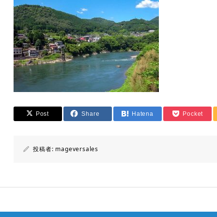
Post
Share
Hatena
Pocket
投稿者:
mageversales