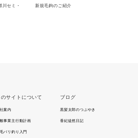
南郷川セミ・
新規毛鉤のご紹介
このサイトについて
ブログ
社案内
黒髪太郎のつぶやき
般事業主行動計画
香紀徒然日記
毛バリ釣り入門