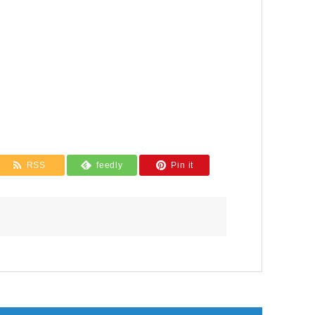
RSS
feedly
Pin it