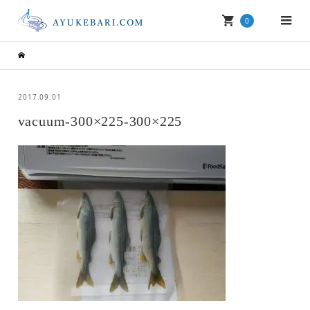
0
2017.09.01
vacuum-300×225-300×225