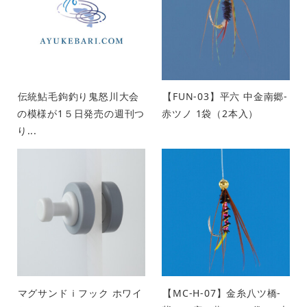
伝統鮎毛鉤釣り鬼怒川大会
【FUN-03】平六 中金南郷-
の模様が1５日発売の週刊つ
赤ツノ 1袋（2本入）
り...
マグサンドｉフック ホワイ
【MC-H-07】金糸八ツ橋-