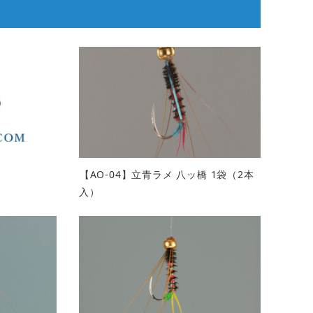
【AO-04】立青ラメ 八ッ橋 1袋（2本
入）