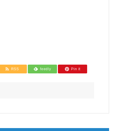
RSS
feedly
Pin it