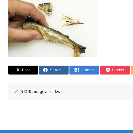
Post
Share
Hatena
Pocket
投稿者:
mageversales