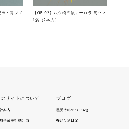
蛍光玉・青ツノ
【GE-02】八ツ橋五段オーロラ 黄ツノ
1袋（2本入）
このサイトについて
ブログ
社案内
黒髪太郎のつぶやき
般事業主行動計画
香紀徒然日記