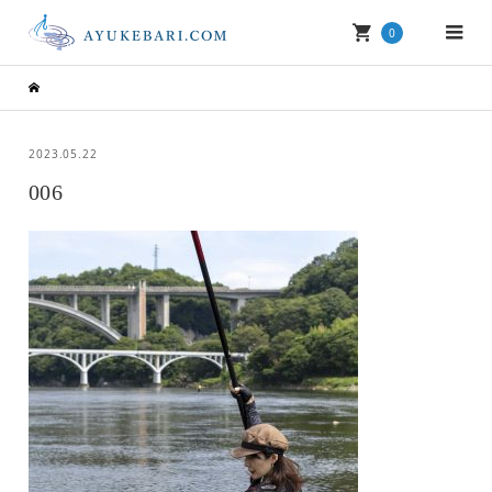
0
2023.05.22
006