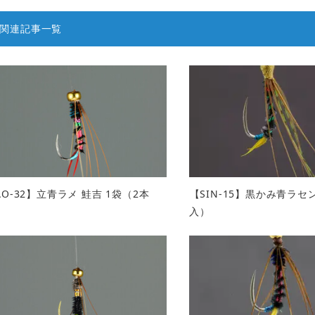
関連記事一覧
AO-32】立青ラメ 鮭吉 1袋（2本
【SIN-15】黒かみ青ラセ
）
入）