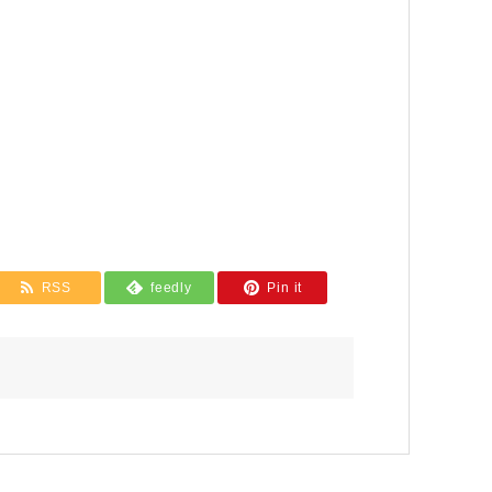
RSS
feedly
Pin it