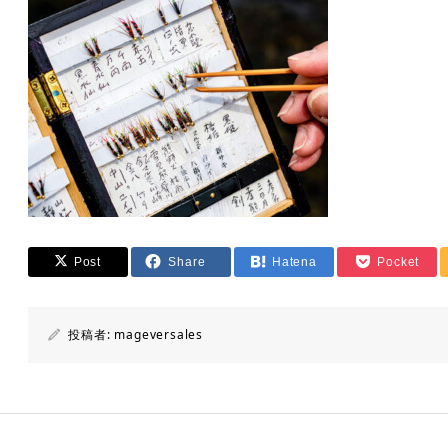
Post
Share
Hatena
Pocket
投稿者:
mageversales