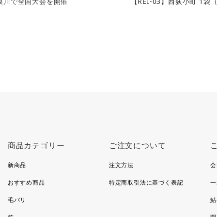
模川で全国大会を開催
【REI-03】西荻小町 1袋
商品カテゴリー
ご注文について
新商品
注文方法
会
おすすめ商品
特定商取引法に基づく表記
一
毛バリ
鮎