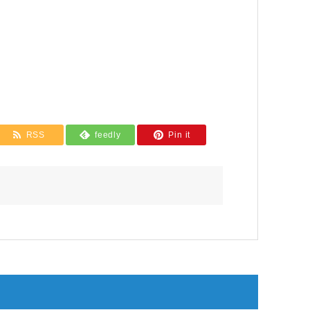
RSS
feedly
Pin it