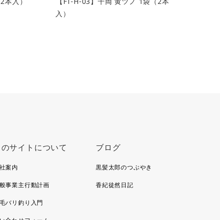
（2本入）
【FT-H-03】千両 黄ツノ 1袋（2本
入）
このサイトについて
ブログ
社案内
黒髪太郎のつぶやき
般事業主行動計画
香紀徒然日記
毛バリ釣り入門