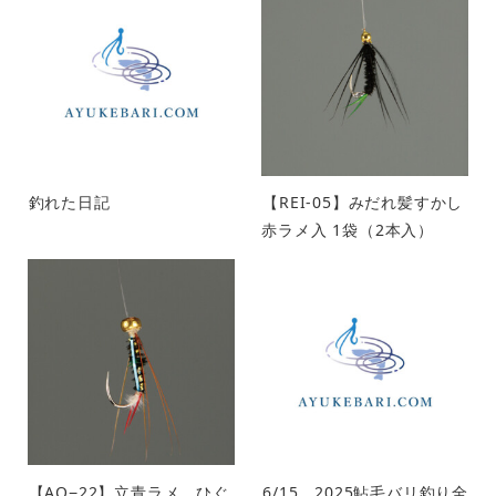
釣れた日記
【REI-05】みだれ髪すかし
赤ラメ入 1袋（2本入）
【AO−22】立青ラメ ひぐ
6/15 2025鮎毛バリ釣り全