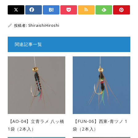
投稿者:
ShiraishiHiroshi
関連記事一覧
【AO-04】立青ラメ 八ッ橋
【FUN-06】西東-青ツノ 1
1袋（2本入）
袋（2本入）