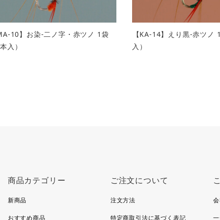
MA-10】お染-二ノ字・赤ツノ 1袋
【KA-14】えり黒-赤ツノ 
2本入）
入）
商品カテゴリー
ご注文について
新商品
注文方法
会
おすすめ商品
特定商取引法に基づく表記
一