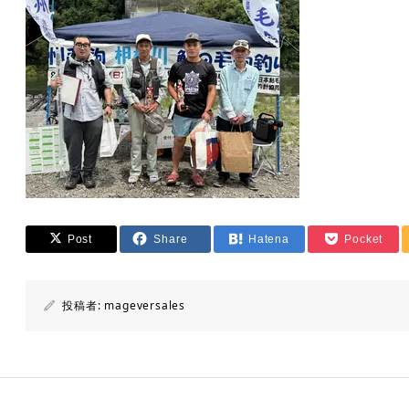
Post
Share
Hatena
Pocket
投稿者:
mageversales