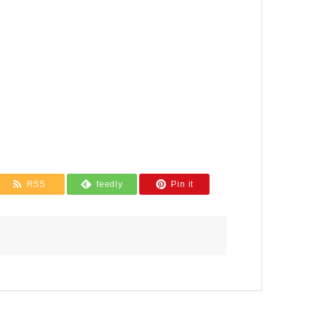
RSS
feedly
Pin it