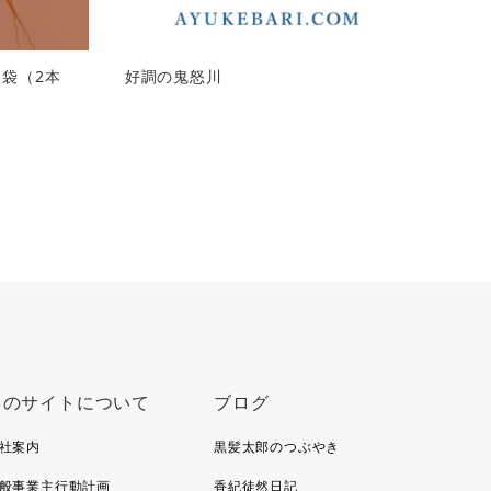
1袋（2本
好調の鬼怒川
このサイトについて
ブログ
社案内
黒髪太郎のつぶやき
般事業主行動計画
香紀徒然日記