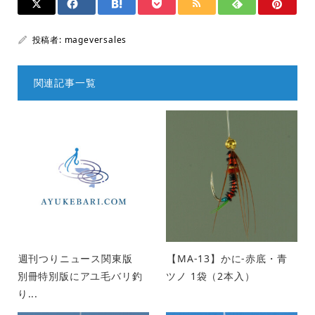
投稿者:
mageversales
関連記事一覧
週刊つりニュース関東版
【MA-13】かに-赤底・青
別冊特別版にアユ毛バリ釣
ツノ 1袋（2本入）
り...