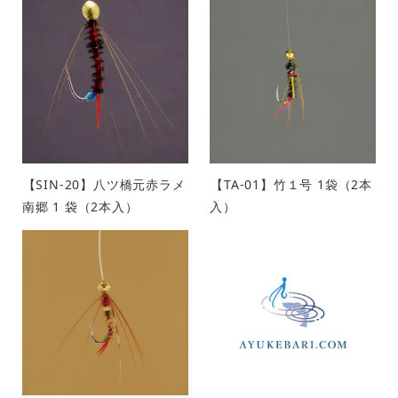
【SIN-20】八ツ橋元赤ラメ
【TA-01】竹１号 1袋（2本
南郷 1 袋（2本入）
入）