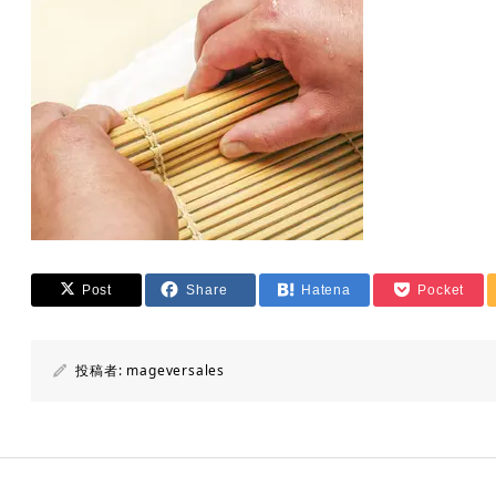
Post
Share
Hatena
Pocket
投稿者:
mageversales