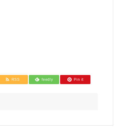
RSS
feedly
Pin it