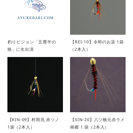
釣りビジョン「五畳半の
【REI-10】令和のお染 1袋
狼」に生出演
（2本入）
【KIN-09】村雨兆 赤ツノ
【SIN-20】八ツ橋元赤ラメ
1袋（2本入）
南郷 1 袋（2本入）