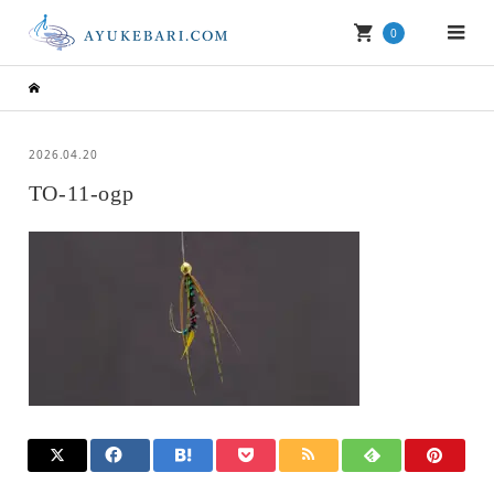
0
2026.04.20
TO-11-ogp