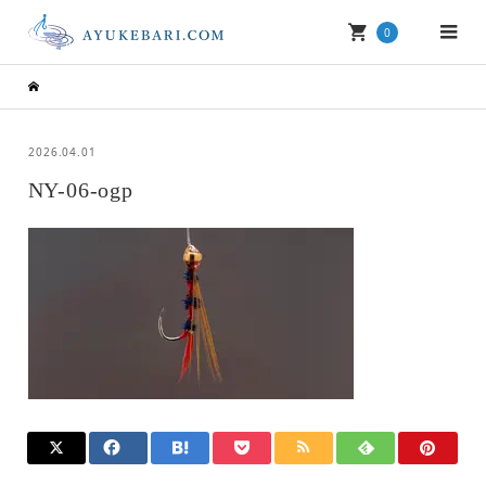
0
2026.04.01
NY-06-ogp