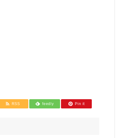
RSS
feedly
Pin it