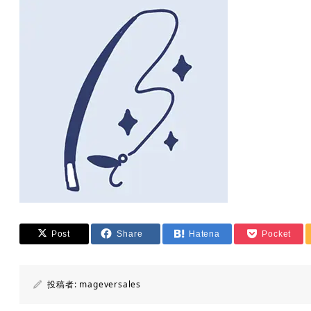
Post
Share
Hatena
Pocket
投稿者:
mageversales