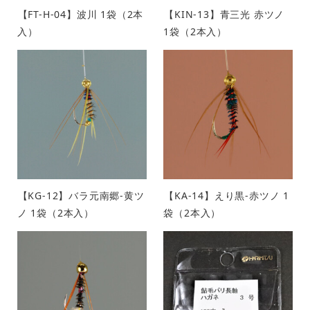
【FT-H-04】波川 1袋（2本
【KIN-13】青三光 赤ツノ
入）
1袋（2本入）
【KG-12】バラ元南郷-黄ツ
【KA-14】えり黒-赤ツノ 1
ノ 1袋（2本入）
袋（2本入）