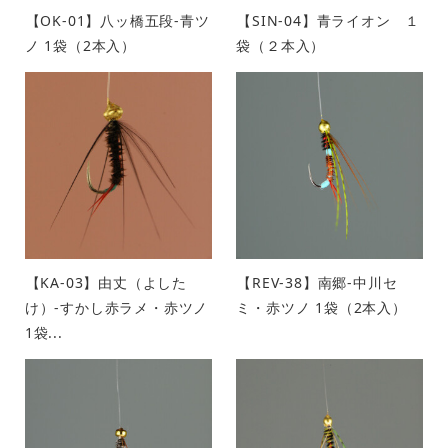
【OK-01】八ッ橋五段-青ツ
【SIN-04】青ライオン １
ノ 1袋（2本入）
袋（２本入）
【KA-03】由丈（よした
【REV-38】南郷-中川セ
け）-すかし赤ラメ・赤ツノ
ミ・赤ツノ 1袋（2本入）
1袋...