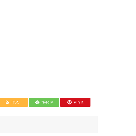
RSS
feedly
Pin it